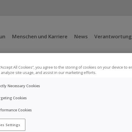
tun
Menschen und Karriere
News
Verantwortung
 “Accept All Cookies”, you agree to the storing of cookies on your device to 
 analyze site usage, and assist in our marketing efforts.
Mitteilungen
ictly Necessary Cookies
rgeting Cookies
rformance Cookies
nische Informationen, Pharmakovigilanz-Berichte und 
es Settings