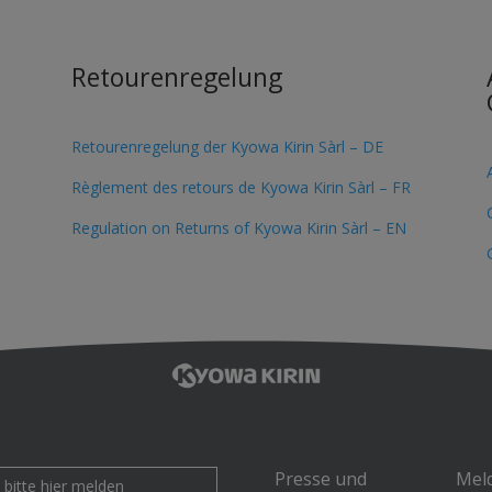
Retourenregelung
Retourenregelung der Kyowa Kirin Sàrl – DE
Règlement des retours de Kyowa Kirin Sàrl – FR
Regulation on Returns of Kyowa Kirin Sàrl – EN
Presse und
Mel
bitte hier melden