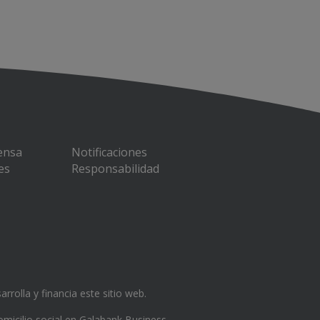
rensa
Notificaciones
es
Responsabilidad
rrolla y financia este sitio web.
micilio social en Galabank Business