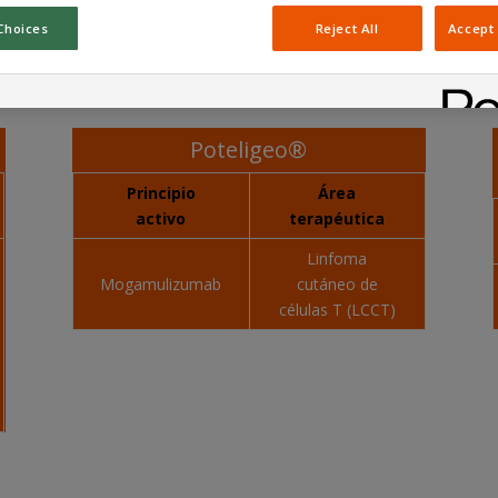
Choices
Reject All
Accept 
on dos medicamentos en cinco indicaciones, todas en áreas de enfer
Poteligeo®
Principio
Área
activo
terapéutica
Linfoma
Mogamulizumab
cutáneo de
células T (LCCT)