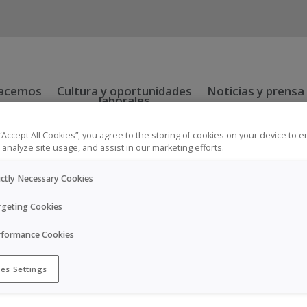
hacemos
Cultura y oportunidades
Noticias y prensa
laborales
 “Accept All Cookies”, you agree to the storing of cookies on your device to 
 analyze site usage, and assist in our marketing efforts.
stras áreas de interés
Nuestros productos
Apoyo a pacie
ictly Necessary Cookies
rgeting Cookies
rformance Cookies
es Settings