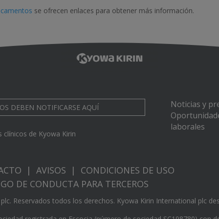
dicamentos
se ofrecen enlaces para obtener más información.
Noticias y p
OS DEBEN NOTIFICARSE AQUÍ
Oportunidad
laborales
 clínicos de Kyowa Kirin
ACTO
|
AVISOS
|
CONDICIONES DE USO
IGO DE CONDUCTA PARA TERCEROS
plc. Reservados todos los derechos. Kyowa Kirin International plc desa
 sociedad registrada en Escocia (número de sociedad SC198780) con do