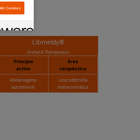
All Cookies
medades raras:
Libmeldy®
Orchard Therapeutics
Principio
Área
activo
terapéutica
Atidarsagene
Leucodistrofia
autotemcel
metacromática