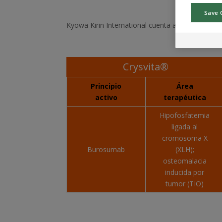
Save 
Kyowa Kirin International cuenta actualmente c
Crysvita®
Principio
Área
activo
terapéutica
Hipofosfatemia
ligada al
cromosoma X
Burosumab
(XLH);
osteomalacia
inducida por
tumor (TIO)