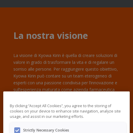
La nostra visione
La visione di Kyowa Kirin è quella di creare soluzioni di
valore in grado di trasformare la vita e di regalare un
sorriso alle persone. Per raggiungere questo obiettivo,
Kyowa Kirin può contare su un team eterogeneo di
esperti con una passione condivisa per l’innovazione e
sull’esperienza maturata come azienda farmaceutica
multinazionale con sede in Giappone.
By clicking “Accept All Cookies”, you agree to the storing of
cookies on your device to enhance site navigation, analyze site
usage, and assist in our marketing efforts.
Strictly Necessary Cookies