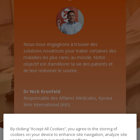
Nous nous engageons à trouver des
solutions novatrices pour traiter certaines des
maladies les plus rares au monde. Notre
objectif est d’améliorer la vie des patients et
de leur redonner le sourire.
Dr Nick Kronfeld
Responsable des Affaires Médicales
,
Kyowa
Kirin International (KKI)
By clicking “Accept All Cookies”, you agree to the storing of
cookies on your device to enhance site navigation, analyze site