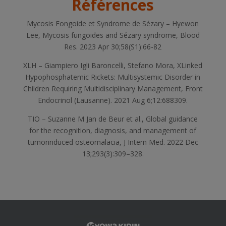
Références
Mycosis Fongoide et Syndrome de Sézary – Hyewon
Lee, Mycosis fungoides and Sézary syndrome, Blood
Res. 2023 Apr 30;58(S1):66-82
XLH – Giampiero Igli Baroncelli, Stefano Mora, XLinked
Hypophosphatemic Rickets: Multisystemic Disorder in
Children Requiring Multidisciplinary Management, Front
Endocrinol (Lausanne). 2021 Aug 6;12:688309.
TIO – Suzanne M Jan de Beur et al., Global guidance
for the recognition, diagnosis, and management of
tumorinduced osteomalacia, J Intern Med. 2022 Dec
13;293(3):309–328.