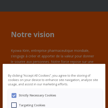
Notre vision
Kyowa Kirin, entreprise pharmaceutique mondiale,
s’engage à créer et apporter de la valeur pour donner
le sourire aux personnes. Notre force repose sur une
équipe pluridisciplinaire et diversifiée d’experts
partageant une passion commune pour l’innovation.
By clicking “Accept All Cookies”, you agree to the storing of
cookies on your device to enhance site navigation, analyze site
usage, and assist in our marketing efforts.
Strictly Necessary Cookies
Nous répondons aux besoins des patients et de
la société en apportant de la valeur tout au long
Targeting Cookies