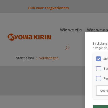
Hub voor zorgverleners
Wie we zijn
Wat we d
By clicking
navigation,
Startpagina
Verklaringen
5
Str
Ta
Pe
Cooki