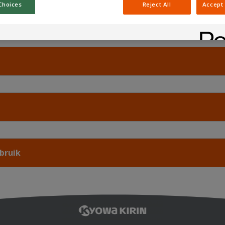
Choices
Reject All
Accept 
Medische Informatie, Farmacovigilantierapporten en Pr
bruik