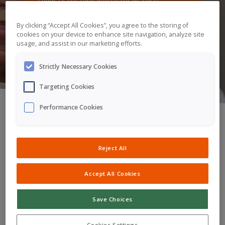
behandeling en ondersteuning die ze nodig
hebben.
By clicking “Accept All Cookies”, you agree to the storing of
cookies on your device to enhance site navigation, analyze site
usage, and assist in our marketing efforts.
Stacey Minton
Senior Vice President (SVP) Head of
Strictly Necessary Cookies
Corporate Affairs
,
Kyowa Kirin International
(KKI)
Targeting Cookies
Performance Cookies
Een licht werpen op
Reject All
XLH
Accept All Cookies
De ‘
Shine
A Light on XLH’-campagne en
immersieve
Save Choices
ervaring zijn opgezet om de verhalen te vertellen van
11 inspirerende mensen die leven met XLH.
Cookies Settings