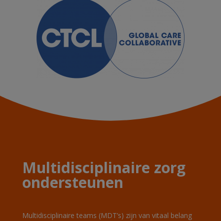
Multidisciplinaire zorg
ondersteunen
Multidisciplinaire teams (
MDT’s
) zijn van vitaal belang