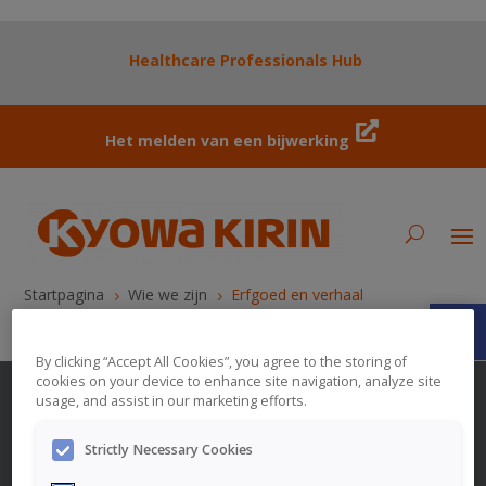
Healthcare Professionals Hub
Het melden van een bijwerking
Startpagina
Wie we zijn
Erfgoed en verhaal
5
5
Open
By clicking “Accept All Cookies”, you agree to the storing of
cookies on your device to enhance site navigation, analyze site
usage, and assist in our marketing efforts.
Strictly Necessary Cookies