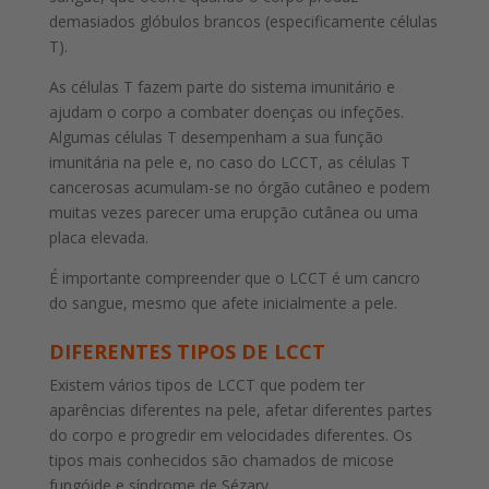
demasiados glóbulos brancos (especificamente células
T).
As células T fazem parte do sistema imunitário e
ajudam o corpo a combater doenças ou infeções.
Algumas células T desempenham a sua função
imunitária na pele e, no caso do LCCT, as células T
cancerosas acumulam-se no órgão cutâneo e podem
muitas vezes parecer uma erupção cutânea ou uma
placa elevada.
É importante compreender que o LCCT é um cancro
do sangue, mesmo que afete inicialmente a pele.
DIFERENTES TIPOS DE LCCT
Existem vários tipos de LCCT que podem ter
aparências diferentes na pele, afetar diferentes partes
do corpo e progredir em velocidades diferentes. Os
tipos mais conhecidos são chamados de micose
fungóide e síndrome de Sézary.