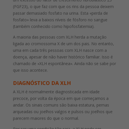
(FGF23), o que faz com que os rins da pessoa deixem
passar demasiado fosfato na urina. Esta «perda de
fosfato» leva a baixos níveis de fósforo no sangue
(também conhecido como hipofosfatemia).
A maioria das pessoas com XLH herda a mutação
ligada ao cromossoma X de um dos pais. No entanto,
uma em cada três pessoas com XLH nasce com a
doença, apesar de não haver histórico familiar. Isso é
chamado de «XLH espontânea». Ainda não se sabe por
que isso acontece.
DIAGNÓSTICO DA XLH
A XLH é normalmente diagnosticada em idade
precoce, por volta da época em que começamos a
andar. Os sinais comuns são baixa estatura, pernas
arqueadas ou joelhos valgos e pulsos ou joelhos que
parecem maiores do que o normal.
Por ser uma condição tão rara, a XLH pode ser