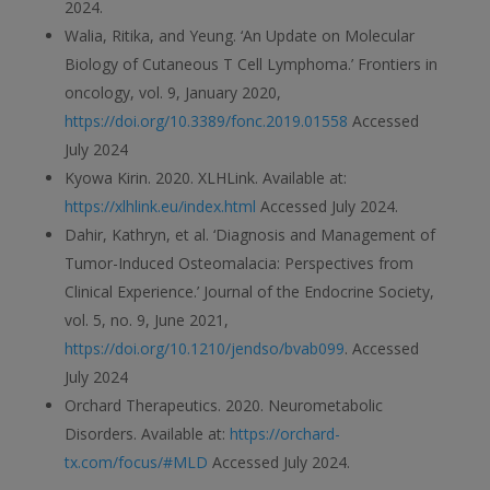
2024.
Walia, Ritika, and Yeung. ‘An Update on Molecular
Biology of Cutaneous T Cell Lymphoma.’ Frontiers in
oncology, vol. 9, January 2020,
https://doi.org/10.3389/fonc.2019.01558
Accessed
July 2024
Kyowa Kirin. 2020. XLHLink. Available at:
https://xlhlink.eu/index.html
Accessed July 2024.
Dahir, Kathryn, et al. ‘Diagnosis and Management of
Tumor-Induced Osteomalacia: Perspectives from
Clinical Experience.’ Journal of the Endocrine Society,
vol. 5, no. 9, June 2021,
https://doi.org/10.1210/jendso/bvab099
. Accessed
July 2024
Orchard Therapeutics. 2020. Neurometabolic
Disorders. Available at:
https://orchard-
tx.com/focus/#MLD
Accessed July 2024.