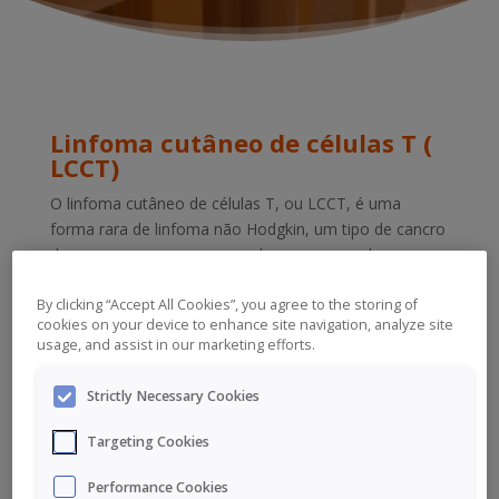
Linfoma cutâneo de células T (
LCCT)
O linfoma cutâneo de células T, ou LCCT, é uma
forma rara de linfoma não Hodgkin, um tipo de cancro
do sangue, que ocorre quando o corpo produz
demasiados glóbulos brancos (especificamente células
T).
By clicking “Accept All Cookies”, you agree to the storing of
cookies on your device to enhance site navigation, analyze site
usage, and assist in our marketing efforts.
Hipofosfatemia ligada ao
cromossoma X (XLH)
Strictly Necessary Cookies
A hipofosfatemia ligada ao cromossoma X, ou XLH, é
Targeting Cookies
uma doença musculoesquelética rara e hereditária
causada pela falta de fosfato.
Performance Cookies