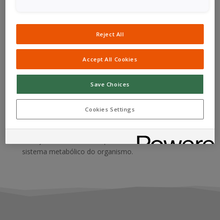
Osteomalácia induzida por
tumor (TIO)
Reject All
A osteomalácia induzida por tumor, ou TIO, é uma
doença rara e adquirida do metabolismo do fosfato e
Accept All Cookies
da vitamina D causada por tumores endócrinos
tipicamente pequenos.
Save Choices
Leucodistrofia metacromática
(MLD)
Cookies Settings
A leucodistrofia metacromática, ou MLD, é uma
doença hereditária rara e potencialmente fatal do
sistema metabólico do organismo.