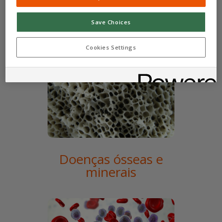
sorrir.
Save Choices
Cookies Settings
Doenças ósseas e
minerais