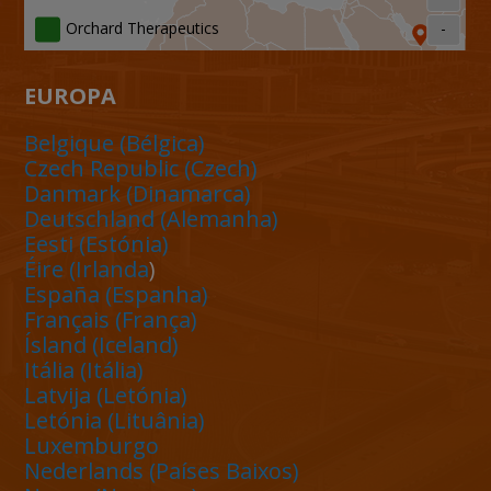
Orchard Therapeutics
-
EUROPA
Kyowa Kirin International plc Office Locations
Belgique (Bélgica)
Czech Republic
(Czech)
Danmark (Dinamarca)
Deutschland (Alemanha)
Eesti (Estónia)
Éire (Irlanda
)
España (Espanha)
Français (França)
Ísland (Iceland)
Itália (Itália)
Latvija (Letónia)
Letónia (Lituânia)
Luxemburgo
Nederlands (Países Baixos)