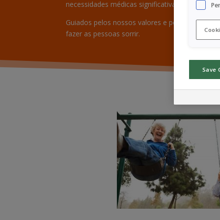
necessidades médicas significativas não satisfei
Pe
Guiados pelos nossos valores e pelo nossa con
Cooki
fazer as pessoas sorrir.
Save 