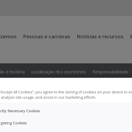
azemos
Pessoas e carreiras
Notícias e recursos
ão e história
Localização dos escritórios
Responsabilidade
 “Accept All Cookies”, you agree to the storing of cookies on your device to 
 analyze site usage, and assist in our marketing efforts.
a especializada que cria valor capaz de transformar a vida das pes
ictly Necessary Cookies
rgeting Cookies
 estamos a concentrar os nossos esforços na melhoria da qualidad