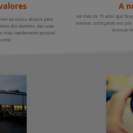
valores
A n
Há mais de 70 anos que faze
tiver ao nosso alcance para
a inovar, esforçando-nos po
eitas dos doentes, das suas
doenças ma
o o mais rapidamente possível.
conta.