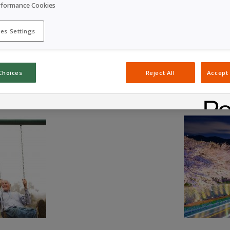
tas.
rformance Cookies
duta “Kabegoe” de “saltar muros”, temos uma paixão permanente pa
es Settings
Choices
Reject All
Accept 