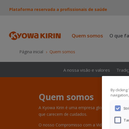
Plataforma reservada a profissionais de saúde
Quem somos
O que f
Página inicial
Quem somos
5
A nossa visão e valores
Tradiç
By clicking
Quem somos
navigation,
A Kyowa Kirin é uma empresa global farmacêutic
Str
que carecem de cuidados.
Ta
O nosso Compromisso com a Vida significa que